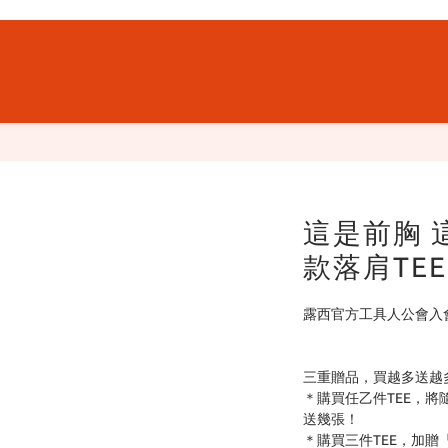
這是前胸 這
款落肩TE
露西官方工具人公會入會T恤.
三重贈品，買越多送越
＊購買任乙件TEE，
送幾張！
＊購買三件TEE，加贈