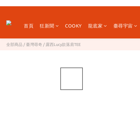
首頁
狂新聞
COOKY
龍底家
臺尋宇宙
全部商品
/
臺灣尋奇
/
露西Lucy款落肩TEE