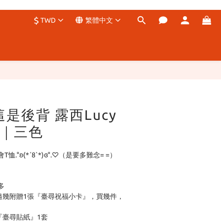
$
TWD
繁體中文
是後背 露西Lucy
E｜三色
°ʚ(*´8`*)ɞ°.♡（是要多難念= =）
多
將隨幾附贈1張『臺尋祝福小卡』，買幾件，
『臺尋貼紙』1套