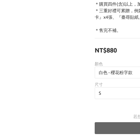
＊購買四件(含)以上，
＊三重好禮可累贈，例如
卡』x4張、『臺尋貼紙
＊售完不補。
NT$880
顏色
尺寸
若