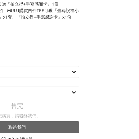
加贈『拍立得+手寫感謝卡』1份
：MULU購買四件TEE可獲『臺尋祝福小
』x1套、『拍立得+手寫感謝卡』x1份
售完
想購買，請聯絡我們。
聯絡我們