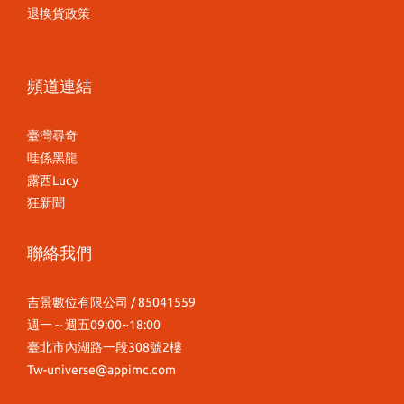
退換貨政策
頻道連結
臺灣尋奇
哇係黑龍
露西Lucy
狂新聞
聯絡我們
吉景數位有限公司 / 85041559
週一～週五09:00~18:00
臺北市內湖路一段308號2樓
Tw-universe@appimc.com